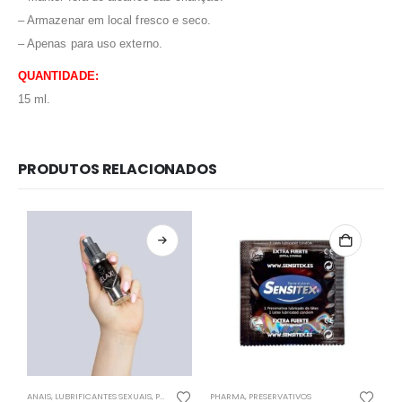
– Armazenar em local fresco e seco.
– Apenas para uso externo.
QUANTIDADE:
15 ml.
PRODUTOS RELACIONADOS
Redes Sociais
Métodos de Pagamento
ANAIS
,
LUBRIFICANTES SEXUAIS
,
PHARMA
PHARMA
,
PRESERVATIVOS
A