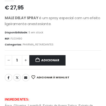
€
27,95
MALE DELAY SPRAY
é um spray especial com um efeito
ligeiramente anestesiante.
Disponibilidade:
5 em stock
REF:
FL03490
Categorias:
PHARMA
,
RETARDANTES
ADICIONAR
ADICIONAR À WISHLIST
INGREDIENTES:
Água, Glicerina, Laureth-9, Extrato de Avena Sativa, Extrato de