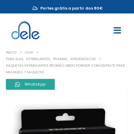
Portes grátis a partir dos 80€
INICIO
LOJA
PARA ELAS
,
ESTIMULANTES
,
PHARMA
,
AFRODISÍACOS
SAQUETAS ESTIMULANTES PRORINO LIBIDO POWDER CONCENTRATE PARA
MULHERES 7 SAQUETAS
WhatsApp