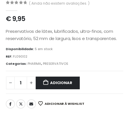
( Ainda não existem avaliações. )
0
out of 5
€
9,95
Preservativos de látex, lubrificados, ultra-finos, com
reservatório, 52 mm de largura, lisos e transparentes.
Disponibilidade:
5 em stock
REF:
FL09002
Categorias:
PHARMA
,
PRESERVATIVOS
ADICIONAR
ADICIONAR À WISHLIST