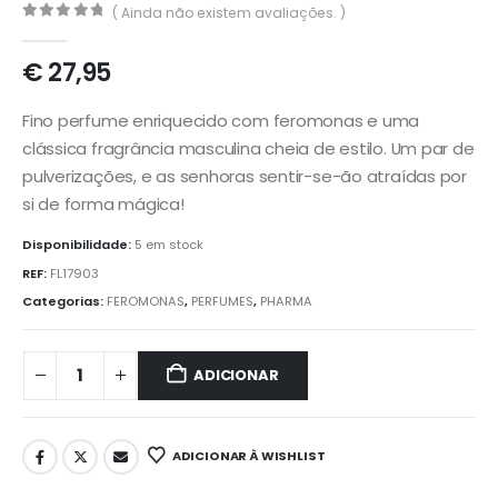
( Ainda não existem avaliações. )
0
out of 5
€
27,95
Fino perfume enriquecido com feromonas e uma
clássica fragrância masculina cheia de estilo. Um par de
pulverizações, e as senhoras sentir-se-ão atraídas por
si de forma mágica!
Disponibilidade:
5 em stock
REF:
FL17903
Categorias:
FEROMONAS
,
PERFUMES
,
PHARMA
ADICIONAR
ADICIONAR À WISHLIST