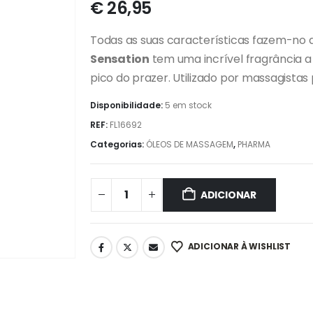
€
26,95
Todas as suas características fazem-no d
Sensation
tem uma incrível fragrância a
pico do prazer. Utilizado por massagistas p
Disponibilidade:
5 em stock
REF:
FL16692
Categorias:
ÓLEOS DE MASSAGEM
,
PHARMA
ADICIONAR
ADICIONAR À WISHLIST