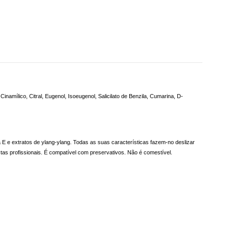
namílico, Citral, Eugenol, Isoeugenol, Salicilato de Benzila, Cumarina, D-
 e extratos de ylang-ylang. Todas as suas características fazem-no deslizar
stas profissionais. É compatível com preservativos. Não é comestível.