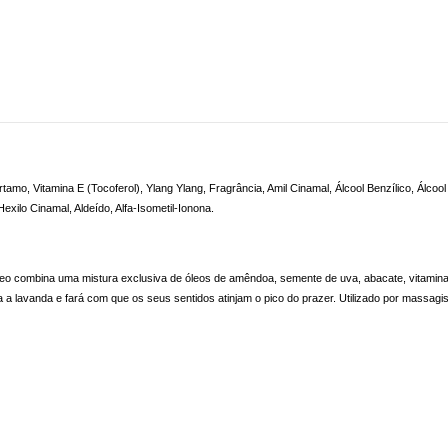
 Vitamina E (Tocoferol), Ylang Ylang, Fragrância, Amil Cinamal, Álcool Benzílico, Álcool Ci
 Hexilo Cinamal, Aldeído, Alfa-Isometil-Ionona.
eo combina uma mistura exclusiva de óleos de amêndoa, semente de uva, abacate, vitamina E
a a lavanda e fará com que os seus sentidos atinjam o pico do prazer. Utilizado por massagi