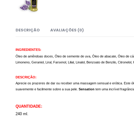
DESCRIÇÃO
AVALIAÇÕES (0)
INGREDIENTES:
Óleo de amêndoas doces, Óleo de semente de uva, Óleo de abacate, Óleo de cártamo,
Limoneno, Geraniol, Liral, Farsenol, Lilial, Linalol, Benzoato de Benzilo, Citronelol,
DESCRIÇÃO:
Aprecie os prazeres de dar ou receber uma massagem sensual e erótica. Este ól
suavemente e facilmente sobre a sua pele.
Sensation
tem uma incrível fragrânci
QUANTIDADE:
240 ml.