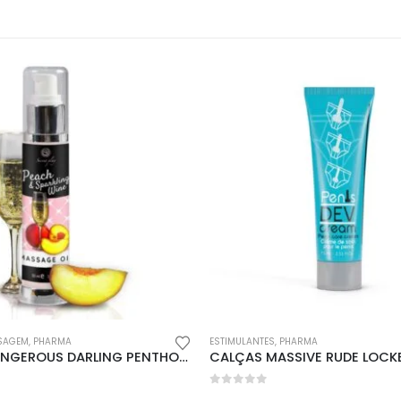
l
Encomendas
Apoio ao cl
Envios e Devoluções
Contactos
idade
Métodos de Envio
Login
s
Formas de Pagamento
SSAGEM
,
PHARMA
ESTIMULANTES
,
PHARMA
TANGA DANGEROUS DARLING PENTHOUSE BRANCA
ções
Despesas de Envio
5
0
out of 5