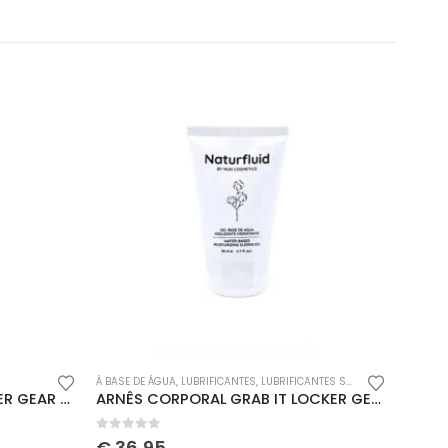
iente
Redes Sociais
Métodos de Pagamento
À BASE DE ÁGUA
,
LUBRIFICANTES
,
LUBRIFICANTES SEXUAIS
,
PARA ELAS
LOÇÕES
,
CALÇAS MASSIVE RUDE LOCKER GEAR VERMELHAS
ARNÊS CORPORAL GRAB IT LOCKER GEAR AZUL – 36 S
0
out of 5
0
out
€
36,95
€
30