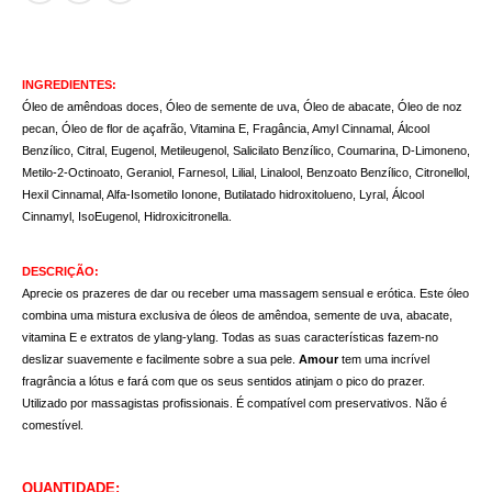
INGREDIENTES:
Óleo de amêndoas doces, Óleo de semente de uva, Óleo de abacate, Óleo de noz
pecan, Óleo de flor de açafrão, Vitamina E, Fragância, Amyl Cinnamal, Álcool
Benzílico, Citral, Eugenol, Metileugenol, Salicilato Benzílico, Coumarina, D-Limoneno,
Metilo-2-Octinoato, Geraniol, Farnesol, Lilial, Linalool, Benzoato Benzílico, Citronellol,
Hexil Cinnamal, Alfa-Isometilo Ionone, Butilatado hidroxitolueno, Lyral, Álcool
Cinnamyl, IsoEugenol, Hidroxicitronella.
DESCRIÇÃO:
Aprecie os prazeres de dar ou receber uma massagem sensual e erótica. Este óleo
combina uma mistura exclusiva de óleos de amêndoa, semente de uva, abacate,
vitamina E e extratos de ylang-ylang. Todas as suas características fazem-no
deslizar suavemente e facilmente sobre a sua pele.
Amour
tem uma incrível
fragrância a lótus e fará com que os seus sentidos atinjam o pico do prazer.
Utilizado por massagistas profissionais. É compatível com preservativos. Não é
comestível.
QUANTIDADE: