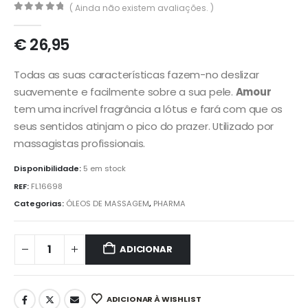
( Ainda não existem avaliações. )
0
out of 5
€
26,95
Todas as suas características fazem-no deslizar
suavemente e facilmente sobre a sua pele.
Amour
tem uma incrível fragrância a lótus e fará com que os
seus sentidos atinjam o pico do prazer. Utilizado por
massagistas profissionais.
Disponibilidade:
5 em stock
REF:
FL16698
Categorias:
ÓLEOS DE MASSAGEM
,
PHARMA
ADICIONAR
ADICIONAR À WISHLIST