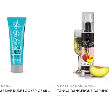
l
Encomendas
Apoio ao cl
Envios e Devoluções
Contactos
idade
Métodos de Envio
Login
s
Formas de Pagamento
,
PHARMA
ÓLEOS DE MASSAGEM
,
PHARMA
CALÇAS MASSIVE RUDE LOCKER GEAR VERMELHAS
ções
Despesas de Envio
0
out of 5