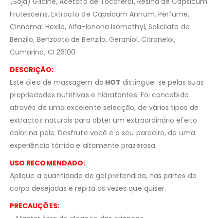
(Soja) Glicine, Acetato de Tocoferol, Resina de Capsicum
Frutescens, Extracto de Capsicum Annum, Perfume,
Cinnamal Hexilo, Alfa-Ionona Isomethyl, Salicilato de
Benzilo, Benzoato de Benzilo, Geraniol, Citronelol,
Cumarina, CI 26100.
DESCRIÇÃO:
Este óleo de massagem da
HOT
distingue-se pelas suas
propriedades nutritivas e hidratantes. Foi concebido
através de uma excelente selecção, de vários tipos de
extractos naturais para obter um extraordinário efeito
calor na pele. Desfrute você e o seu parceiro, de uma
experiência tórrida e altamente prazerosa.
USO RECOMENDADO:
Aplique a quantidade de gel pretendida, nas partes do
corpo desejadas e repita as vezes que quiser.
PRECAUÇÕES: