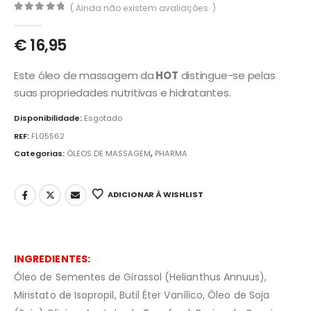
( Ainda não existem avaliações. )
0
out of 5
€
16,95
Este óleo de massagem da
HOT
distingue-se pelas
suas propriedades nutritivas e hidratantes.
Disponibilidade:
Esgotado
REF:
FL05562
Categorias:
ÓLEOS DE MASSAGEM
,
PHARMA
ADICIONAR À WISHLIST
INGREDIENTES:
Óleo de Sementes de Girassol (Helianthus Annuus),
Miristato de Isopropil, Butil Éter Vanílico, Óleo de Soja