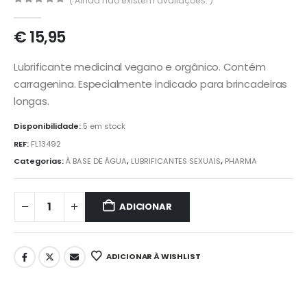
( Ainda não existem avaliações. )
0
out of 5
€
15,95
Lubrificante medicinal vegano e orgânico. Contém
carragenina. Especialmente indicado para brincadeiras
longas.
Disponibilidade:
5 em stock
REF:
FL13492
Categorias:
À BASE DE ÁGUA
,
LUBRIFICANTES SEXUAIS
,
PHARMA
ADICIONAR
ADICIONAR À WISHLIST