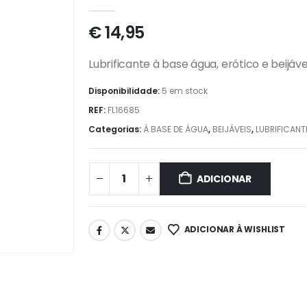
0
out of 5
€
14,95
Lubrificante à base água, erótico e beijáv
Disponibilidade:
5 em stock
REF:
FL16685
Categorias:
À BASE DE ÁGUA
,
BEIJÁVEIS
,
LUBRIFICANT
ADICIONAR
ADICIONAR À WISHLIST