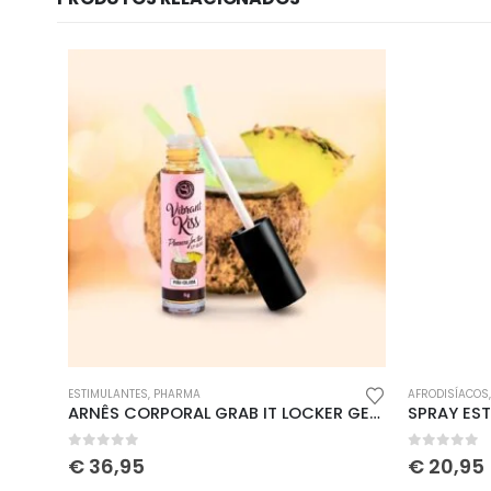
Informação lega
Sobre Nós
Política de Privac
Política de Cookie
ESTIMULANTES
,
PHARMA
AFRODISÍACOS
ARNÊS CORPORAL GRAB IT LOCKER GEAR VERMELHO – 40 L
Livro de Reclama
0
out of 5
0
out of 
€
36,95
€
20,95