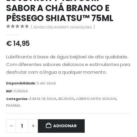
SABOR A CHÁ BRANCO E
PÊSSEGO SHIATSU™ 75ML
( Ainda não existem avaliações. )
0
out of 5
€
14,95
Lubrificante à base de água beijável de alta qualidade.
Com diferentes sabores deliciosos e estimulantes para
desfrutar com a língua a qualquer momento.
Disponibilidade:
5 em stock
REF:
FL16654
Categorias:
À BASE DE ÁGUA
,
BEIJÁVEIS
,
LUBRIFICANTES SEXUAIS
,
PHARMA
ADICIONAR