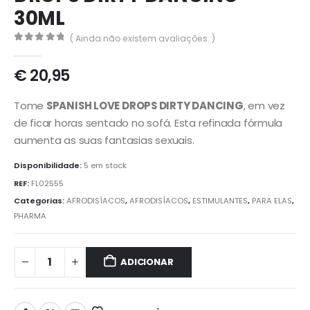
30ML
( Ainda não existem avaliações. )
0
out of 5
€
20,95
Tome
SPANISH LOVE DROPS DIRTY DANCING
, em vez
de ficar horas sentado no sofá. Esta refinada fórmula
aumenta as suas fantasias sexuais.
Disponibilidade:
5 em stock
REF:
FL02555
Categorias:
AFRODISÍACOS
,
AFRODISÍACOS
,
ESTIMULANTES
,
PARA ELAS
,
PHARMA
ADICIONAR