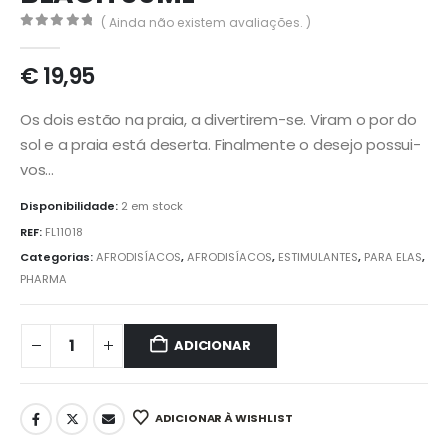
( Ainda não existem avaliações. )
0
out of 5
€
19,95
Os dois estão na praia, a divertirem-se. Viram o por do
sol e a praia está deserta. Finalmente o desejo possui-
vos…
Disponibilidade:
2 em stock
REF:
FL11018
Categorias:
AFRODISÍACOS
,
AFRODISÍACOS
,
ESTIMULANTES
,
PARA ELAS
,
PHARMA
ADICIONAR
ADICIONAR À WISHLIST