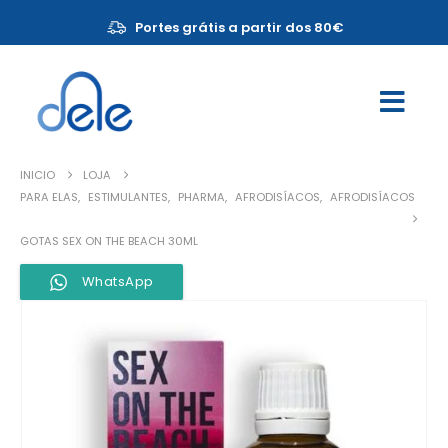
Portes grátis a partir dos 80€
INICIO
LOJA
PARA ELAS
,
ESTIMULANTES
,
PHARMA
,
AFRODISÍACOS
,
AFRODISÍACOS
GOTAS SEX ON THE BEACH 30ML
WhatsApp