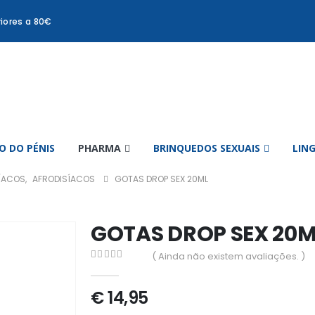
iores a 80€
 DO PÉNIS
PHARMA
BRINQUEDOS SEXUAIS
LIN
ÍACOS
,
AFRODISÍACOS
GOTAS DROP SEX 20ML
GOTAS DROP SEX 20M
( Ainda não existem avaliações. )
0
out of 5
€
14,95