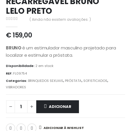
RECARREGÁVEL BRUNO
LELO PRETO
( Ainda não existem avaliações. )
0
out of 5
€
159,00
BRUNO
é um estimulador masculino projetado para
localizar e estimular a próstata.
Disponibilidade:
2 em stock
REF:
FL09754
Categorias:
BRINQUEDOS SEXUAIS
,
PRÓSTATA
,
SOFISTICADOS
,
VIBRADORES
ADICIONAR
ADICIONAR À WISHLIST