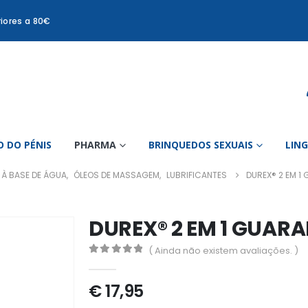
iores a 80€
 DO PÉNIS
PHARMA
BRINQUEDOS SEXUAIS
LIN
À BASE DE ÁGUA
,
ÓLEOS DE MASSAGEM
,
LUBRIFICANTES
DUREX® 2 EM 1
DUREX® 2 EM 1 GUAR
( Ainda não existem avaliações. )
0
out of 5
€
17,95