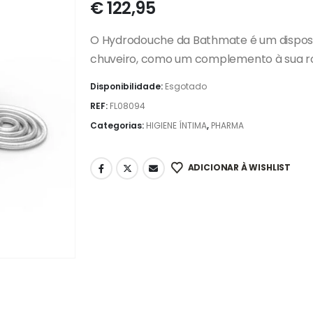
€
122,95
O Hydrodouche da Bathmate é um disposit
chuveiro, como um complemento à sua rot
Disponibilidade:
Esgotado
REF:
FL08094
Categorias:
HIGIENE ÍNTIMA
,
PHARMA
ADICIONAR À WISHLIST