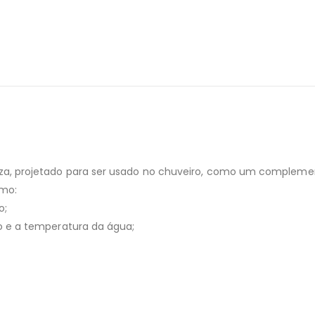
a, projetado para ser usado no chuveiro, como um complement
omo:
o;
o e a temperatura da água;