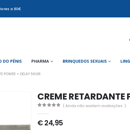
iores a 80€
 DO PÉNIS
PHARMA
BRINQUEDOS SEXUAIS
LIN
E POWER + DELAY 56GR
CREME RETARDANTE 
( Ainda não existem avaliações. )
0
out of 5
€
24,95