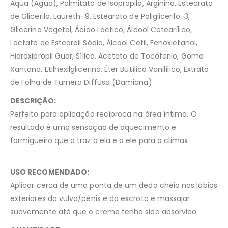
Aqua (Água), Palmitato de Isopropilo, Arginina, Estearato
de Glicerilo, Laureth-9, Estearato de Poliglicerilo-3,
Glicerina Vegetal, Ácido Láctico, Álcool Cetearílico,
Lactato de Estearoil Sódio, Álcool Cetil, Fenoxietanol,
Hidroxipropil Guar, Sílica, Acetato de Tocoferilo, Goma
Xantana, Etilhexilglicerina, Éter Butílico Vanilílico, Extrato
de Folha de Turnera Diffusa (Damiana).
DESCRIÇÃO:
Perfeito para aplicação recíproca na área íntima. O
resultado é uma sensação de aquecimento e
formigueiro que a traz a ela e a ele para o clímax.
USO RECOMENDADO:
Aplicar cerca de uma ponta de um dedo cheio nos lábios
exteriores da vulva/pénis e do escroto e massajar
suavemente até que o creme tenha sido absorvido.