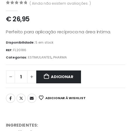
( Ainda não existem avaliações. )
0
out of 5
€
26,95
Perfeito para aplicação recíproca na área íntima.
Disponibilidade:
5 em stock
REF:
FL20186
Categorias:
ESTIMULANTES
,
PHARMA
ADICIONAR
ADICIONAR À WISHLIST
INGREDIENTES: