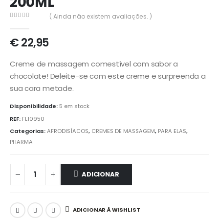
200ML
( Ainda não existem avaliações. )
0
out of 5
€
22,95
Creme de massagem comestível com sabor a
chocolate! Deleite-se com este creme e surpreenda a
sua cara metade.
Disponibilidade:
5 em stock
REF:
FL10950
Categorias:
AFRODISÍACOS
,
CREMES DE MASSAGEM
,
PARA ELAS
,
PHARMA
ADICIONAR
ADICIONAR À WISHLIST