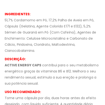
INGREDIENTES:
51,7% Cardamomo em Pó, 17,2% Palha de Aveia em Pó,
Cápsula (Gelatina, Agente Colorido E171 e E132), 5,2%
Sémen de Guaraná em Pó (Com Cafeína), Agentes de
Enchimento: Celulose Microcristalina e Carbonato de
Cálcio, Piridoxina, Cloridrato, Maltodextrina,
Cianocobalamina.
DESCRIÇÃO:
ACTIVE ENERGY CAPS
contribui para o seu metabolismo
energético graças às vitaminas B6 e B12. Melhora o seu
rendimento sexual, estimula a sua ereção e prolonga a
sua potência sexual.
USO RECOMENDADO:
Tome uma cápsula por dia, duas horas antes do efeito
desejado, com líquido suficiente. A quantidade diária