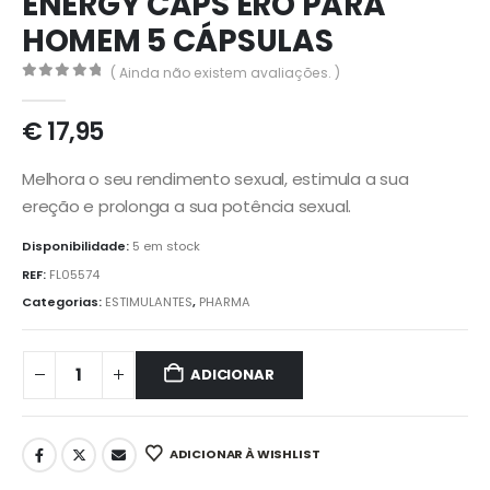
ENERGY CAPS ERO PARA
HOMEM 5 CÁPSULAS
( Ainda não existem avaliações. )
0
out of 5
€
17,95
Melhora o seu rendimento sexual, estimula a sua
ereção e prolonga a sua potência sexual.
Disponibilidade:
5 em stock
REF:
FL05574
Categorias:
ESTIMULANTES
,
PHARMA
ADICIONAR
ADICIONAR À WISHLIST