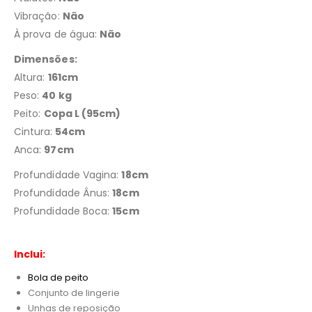
Vibração:
Não
À prova de água:
Não
Dimensões:
Altura:
161cm
Peso:
40 kg
Peito:
Copa L (95cm)
Cintura:
54cm
Anca:
97cm
Profundidade Vagina:
18cm
Profundidade Ânus:
18cm
Profundidade Boca:
15cm
Inclui:
Bola de peito
Conjunto de lingerie
Unhas de reposição