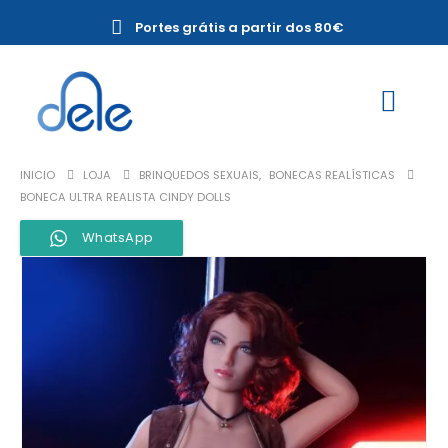
Portes grátis a partir dos 80€
INICIO
LOJA
BRINQUEDOS SEXUAIS
,
BONECAS REALÍSTICAS
BONECA ULTRA REALISTA CINDY DOLLS
WhatsApp