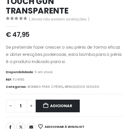
TOUCH GUN
TRANSPARENTE
( Ainda não existem avaliações. )
0
out of 5
€
47,95
Se pretende fazer crescer o seu pénis de forma eficaz
e obter erecções poderosas, esta bomba para o pénis
é o produto indicado para si.
Disponibilidade:
5 em stock
REF:
FL14185
Categorias:
BOMBAS PARA O PÉNIS
,
BRINQUEDOS SEXUAIS
ADICIONAR
ADICIONAR À WISHLIST