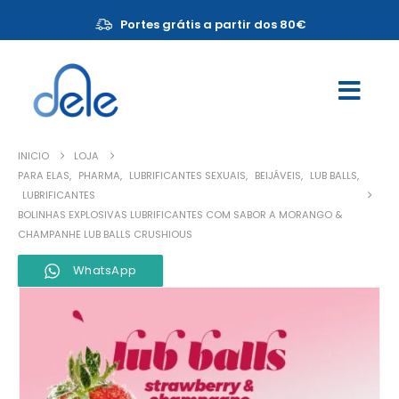
Portes grátis a partir dos 80€
INICIO
LOJA
PARA ELAS
,
PHARMA
,
LUBRIFICANTES SEXUAIS
,
BEIJÁVEIS
,
LUB BALLS
,
LUBRIFICANTES
BOLINHAS EXPLOSIVAS LUBRIFICANTES COM SABOR A MORANGO &
CHAMPANHE LUB BALLS CRUSHIOUS
WhatsApp