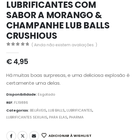
LUBRIFICANTES COM
SABOR A MORANGO &
CHAMPANHE LUB BALLS
CRUSHIOUS
( Ainda não existem avaliações. )
0
out of 5
€
4,95
Há muitas boas surpresas, e uma deliciosa explosão é
certamente uma delas.
Disponibilidade:
Esgotado
REF:
FL19886
Categorias:
BEIJÁVEIS
,
LUB BALLS
,
LUBRIFICANTES
,
LUBRIFICANTES SEXUAIS
,
PARA ELAS
,
PHARMA
ADICIONAR À WISHLIST