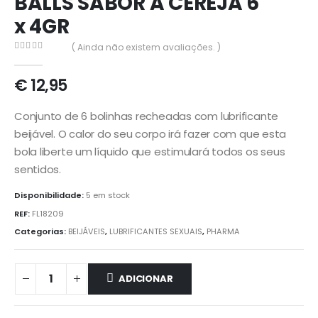
BALLS SABOR A CEREJA 6
x 4GR
( Ainda não existem avaliações. )
0
out of 5
€
12,95
Conjunto de 6 bolinhas recheadas com lubrificante
beijável. O calor do seu corpo irá fazer com que esta
bola liberte um líquido que estimulará todos os seus
sentidos.
Disponibilidade:
5 em stock
REF:
FL18209
Categorias:
BEIJÁVEIS
,
LUBRIFICANTES SEXUAIS
,
PHARMA
ADICIONAR