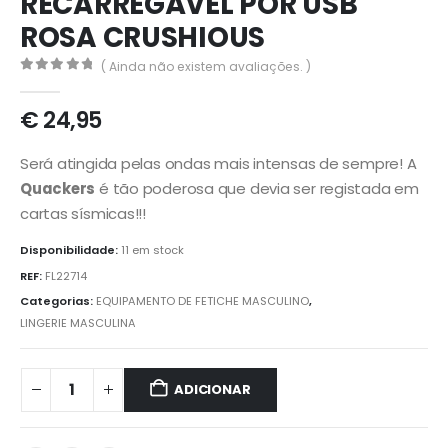
RECARREGÁVEL POR USB
ROSA CRUSHIOUS
( Ainda não existem avaliações. )
0
out of 5
€
24,95
Será atingida pelas ondas mais intensas de sempre! A
Quackers
é tão poderosa que devia ser registada em
cartas sísmicas!!!
Disponibilidade:
11 em stock
REF:
FL22714
Categorias:
EQUIPAMENTO DE FETICHE MASCULINO
,
LINGERIE MASCULINA
ADICIONAR