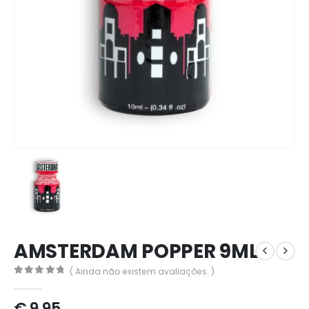
AMSTERDAM POPPER 9ML
( Ainda não existem avaliações. )
0
out of 5
€
9,95