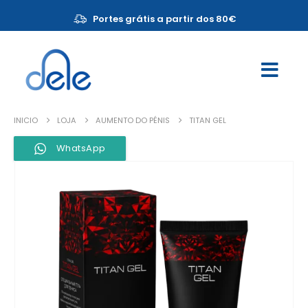
Portes grátis a partir dos 80€
INICIO
LOJA
AUMENTO DO PÉNIS
TITAN GEL
WhatsApp