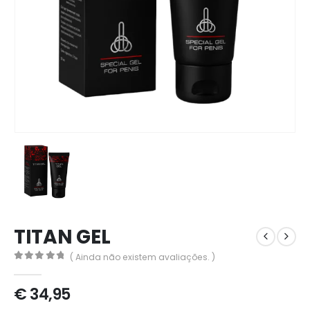
TITAN GEL
( Ainda não existem avaliações. )
0
out of 5
€
34,95