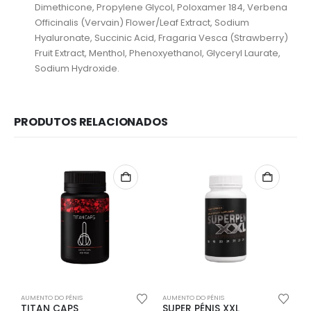
Dimethicone, Propylene Glycol, Poloxamer 184, Verbena
Officinalis (Vervain) Flower/Leaf Extract, Sodium
Hyaluronate, Succinic Acid, Fragaria Vesca (Strawberry)
Fruit Extract, Menthol, Phenoxyethanol, Glyceryl Laurate,
Sodium Hydroxide.
PRODUTOS RELACIONADOS
Redes Sociais
Métodos de Pagamento
AUMENTO DO PÉNIS
AUMENTO DO PÉNIS
A
TITAN CAPS
SUPER PÉNIS XXL
R