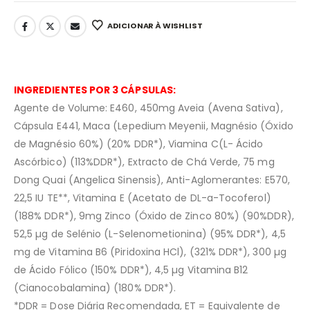
ADICIONAR À WISHLIST
INGREDIENTES POR 3 CÁPSULAS:
Agente de Volume: E460, 450mg Aveia (Avena Sativa),
Cápsula E441, Maca (Lepedium Meyenii, Magnésio (Óxido
de Magnésio 60%) (20% DDR*), Viamina C(L- Ácido
Ascórbico) (113%DDR*), Extracto de Chá Verde, 75 mg
Dong Quai (Angelica Sinensis), Anti-Aglomerantes: E570,
22,5 IU TE**, Vitamina E (Acetato de DL-a-Tocoferol)
(188% DDR*), 9mg Zinco (Óxido de Zinco 80%) (90%DDR),
52,5 µg de Selénio (L-Selenometionina) (95% DDR*), 4,5
mg de Vitamina B6 (Piridoxina HCl), (321% DDR*), 300 µg
de Ácido Fólico (150% DDR*), 4,5 µg Vitamina B12
(Cianocobalamina) (180% DDR*).
*DDR = Dose Diária Recomendada, ET = Equivalente de