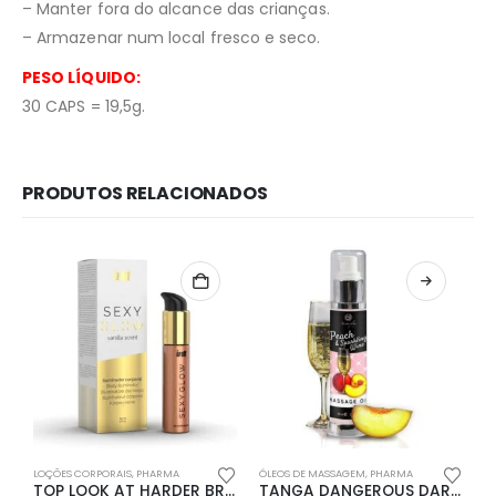
– Manter fora do alcance das crianças.
– Armazenar num local fresco e seco.
PESO LÍQUIDO:
30 CAPS = 19,5g.
PRODUTOS RELACIONADOS
Redes Sociais
Métodos de Pagamento
LOÇÕES CORPORAIS
,
PHARMA
ÓLEOS DE MASSAGEM
,
PHARMA
À
TOP LOOK AT HARDER BRANCO LOCKER GEAR – 40 L
TANGA DANGEROUS DARLING PENTHOUSE BRANCA