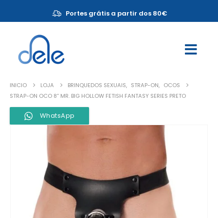
Portes grátis a partir dos 80€
INICIO
LOJA
BRINQUEDOS SEXUAIS
,
STRAP-ON
,
OCOS
STRAP-ON OCO 8” MR. BIG HOLLOW FETISH FANTASY SERIES PRETO
WhatsApp