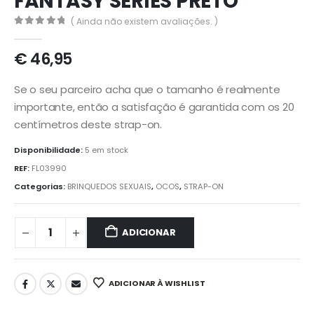
FANTASY SERIES PRETO
( Ainda não existem avaliações. )
0
out of 5
€
46,95
Se o seu parceiro acha que o tamanho é realmente
importante, então a satisfação é garantida com os 20
centímetros deste strap-on.
Disponibilidade:
5 em stock
REF:
FL03990
Categorias:
BRINQUEDOS SEXUAIS
,
OCOS
,
STRAP-ON
ADICIONAR
ADICIONAR À WISHLIST