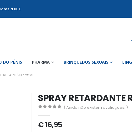
iores a 80€
 DO PÉNIS
PHARMA
BRINQUEDOS SEXUAIS
LIN
E RETARD´907 25ML
SPRAY RETARDANTE R
( Ainda não existem avaliações. )
0
out of 5
€
16,95