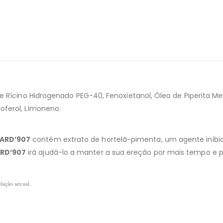
de Rícino Hidrogenado PEG-40, Fenoxietanol, Óleo de Piperita Ment
coferol, Limoneno.
ARD’907
contém extrato de hortelã-pimenta, um agente inibid
RD’907
irá ajudá-lo a manter a sua ereção por mais tempo e p
elação sexual.