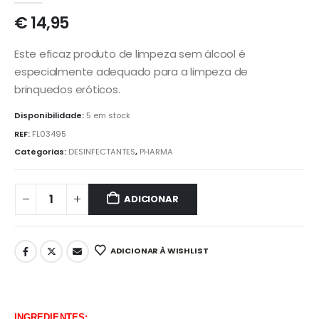
€
14,95
Este eficaz produto de limpeza sem álcool é
especialmente adequado para a limpeza de
brinquedos eróticos.
Disponibilidade:
5 em stock
REF:
FL03495
Categorias:
DESINFECTANTES
,
PHARMA
ADICIONAR
ADICIONAR À WISHLIST
INGREDIENTES: