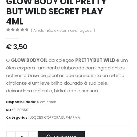
GLOW BODY OIL PRETTY
BUT WILD SECRET PLAY
4ML
( Ainda não existem avaliações. )
0
out of 5
€
3,50
O
GLOW BODY OIL
da coleção
PRETTY BUT WILD
é um
óleo corporal iluminante elaborado com ingredientes
activos à base de plantas que acrescenta um efeito
cintilante e um leve brilho dourado à sua pele,
deixando-a radiante, hidratada e sensual.
Disponibilidade:
5 em stock
REF:
FL20359
Categorias:
LOÇÕES CORPORAIS
,
PHARMA