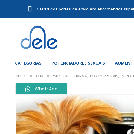
Oferta dos portes de envio em encomendas super
CATEGORIAS
POTENCIADORES SEXUAIS
AUMENTO
INICIO
LOJA
PARA ELAS
,
PHARMA
,
PÓS CORPORAIS
,
AFROD
WhatsApp