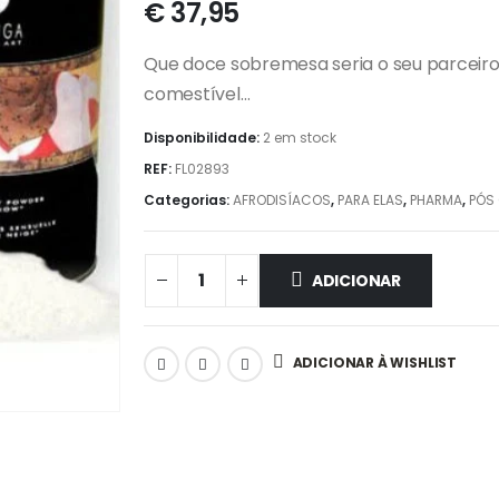
€
37,95
Que doce sobremesa seria o seu parceiro
comestível…
Disponibilidade:
2 em stock
REF:
FL02893
Categorias:
AFRODISÍACOS
,
PARA ELAS
,
PHARMA
,
PÓS
ADICIONAR
ADICIONAR À WISHLIST