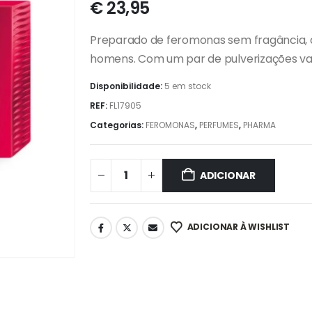
€
23,95
Preparado
de feromonas sem fragância
,
homens. Com um par de pulverizações va
Disponibilidade:
5 em stock
REF:
FL17905
Categorias:
FEROMONAS
,
PERFUMES
,
PHARMA
ADICIONAR
ADICIONAR À WISHLIST