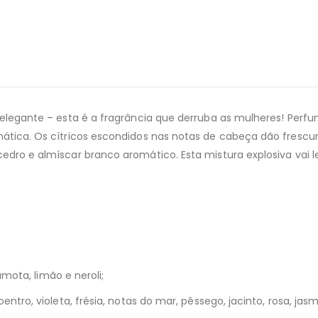
elegante – esta é a fragrância que derruba as mulheres! Pe
tica. Os cítricos escondidos nas notas de cabeça dão frescu
dro e almíscar branco aromático. Esta mistura explosiva vai 
amota, limão e neroli;
tro, violeta, frésia, notas do mar, pêssego, jacinto, rosa, jasm