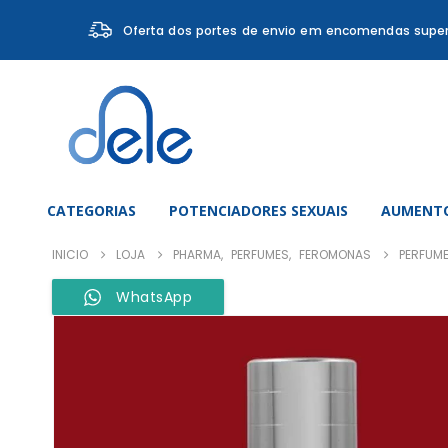
Oferta dos portes de envio em encomendas super
CATEGORIAS
POTENCIADORES SEXUAIS
AUMENTO
INICIO
LOJA
PHARMA
,
PERFUMES
,
FEROMONAS
PERFUM
WhatsApp