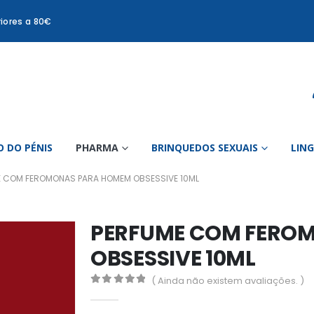
iores a 80€
 DO PÉNIS
PHARMA
BRINQUEDOS SEXUAIS
LIN
E COM FEROMONAS PARA HOMEM OBSESSIVE 10ML
PERFUME COM FERO
OBSESSIVE 10ML
( Ainda não existem avaliações. )
0
out of 5