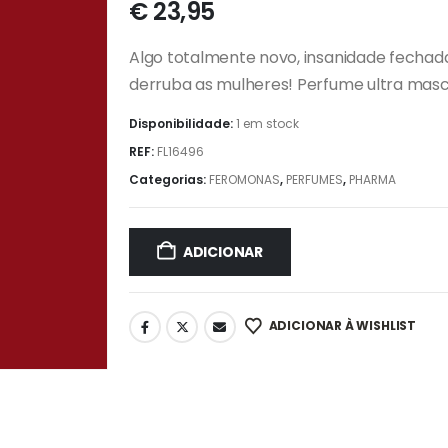
€
23,95
Algo totalmente novo, insanidade fechada
derruba as mulheres! Perfume ultra mas
Disponibilidade:
1 em stock
REF:
FL16496
Categorias:
FEROMONAS
,
PERFUMES
,
PHARMA
ADICIONAR
ADICIONAR À WISHLIST