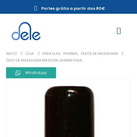
Portes grátis a partir dos 80€
INICIO
LOJA
PARA ELAS
,
PHARMA
,
ÓLEOS DE MASSAGEM
ÓLEO DE MASSAGEM MAGOON JASMIM 50ML
WhatsApp