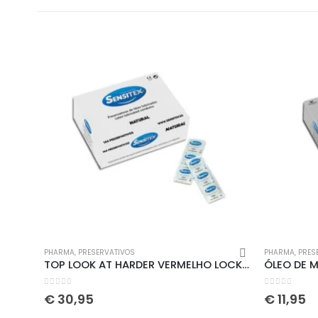
Informação lega
Sobre Nós
Política de Privac
Política de Cookie
PHARMA
,
PRESERVATIVOS
PHARMA
,
PRES
TOP LOOK AT HARDER VERMELHO LOCKER GEAR – 42 XL
Livro de Reclama
0
out of 5
0
out of 5
€
30,95
€
11,95