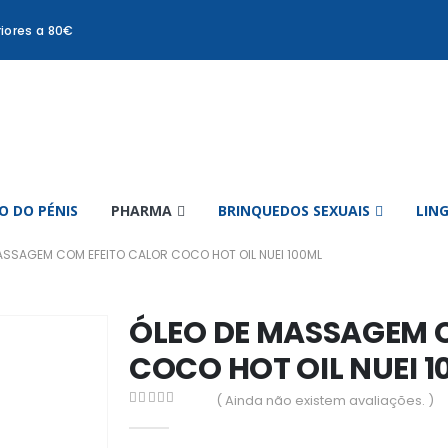
iores a 80€
 DO PÉNIS
PHARMA
BRINQUEDOS SEXUAIS
LIN
ASSAGEM COM EFEITO CALOR COCO HOT OIL NUEI 100ML
ÓLEO DE MASSAGEM 
COCO HOT OIL NUEI 1
( Ainda não existem avaliações. )
0
out of 5