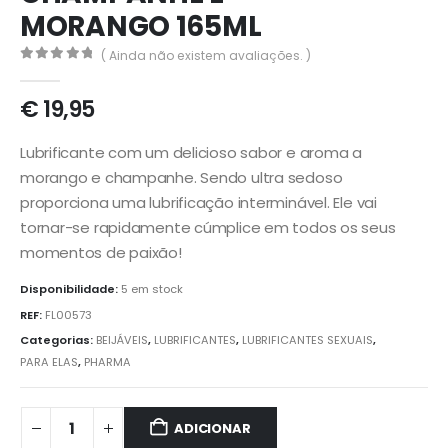
MORANGO 165ML
( Ainda não existem avaliações. )
0
out of 5
€
19,95
Lubrificante com um delicioso sabor e aroma a
morango e champanhe. Sendo ultra sedoso
proporciona uma lubrificação interminável. Ele vai
tornar-se rapidamente cúmplice em todos os seus
momentos de paixão!
Disponibilidade:
5 em stock
REF:
FL00573
Categorias:
BEIJÁVEIS
,
LUBRIFICANTES
,
LUBRIFICANTES SEXUAIS
,
PARA ELAS
,
PHARMA
ADICIONAR