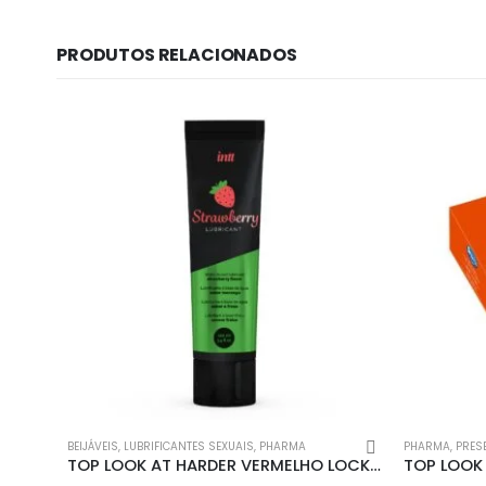
PRODUTOS RELACIONADOS
Informação lega
Sobre Nós
Política de Privac
Política de Cookie
BEIJÁVEIS
,
LUBRIFICANTES SEXUAIS
,
PHARMA
PHARMA
,
PRES
Livro de Reclama
TOP LOOK AT HARDER VERMELHO LOCKER GEAR – 38 M