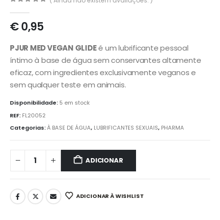
( Ainda não existem avaliações. )
0
out of 5
€
0,95
PJUR MED VEGAN GLIDE
é um lubrificante pessoal
íntimo à base de água sem conservantes altamente
eficaz, com ingredientes exclusivamente veganos e
sem qualquer teste em animais.
Disponibilidade:
5 em stock
REF:
FL20052
Categorias:
À BASE DE ÁGUA
,
LUBRIFICANTES SEXUAIS
,
PHARMA
ADICIONAR
ADICIONAR À WISHLIST