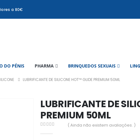
iores a 80€
 DO PÉNIS
PHARMA
BRINQUEDOS SEXUAIS
LIN
SILICONE
LUBRIFICANTE DE SILICONE HOT™ GLIDE PREMIUM 50ML
LUBRIFICANTE DE SIL
PREMIUM 50ML
( Ainda não existem avaliações. )
0
out of 5