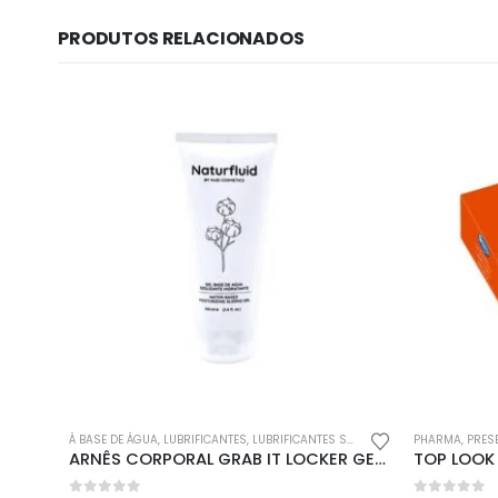
PRODUTOS RELACIONADOS
Informação lega
Sobre Nós
Política de Privac
Política de Cookie
À BASE DE ÁGUA
,
LUBRIFICANTES
,
LUBRIFICANTES SEXUAIS
,
PARA ELAS
PHARMA
,
PHARM
,
PRES
ARNÊS CORPORAL GRAB IT LOCKER GEAR AZUL – 38 M
Livro de Reclama