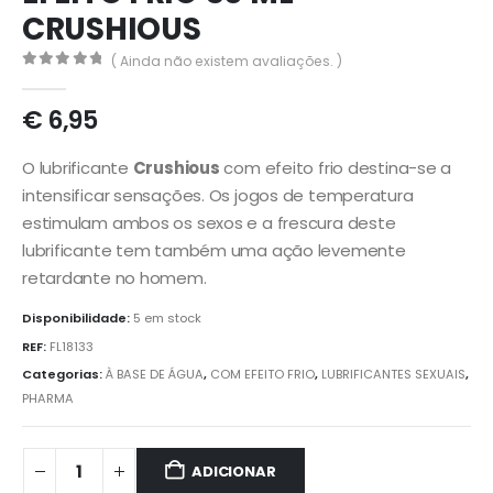
CRUSHIOUS
( Ainda não existem avaliações. )
0
out of 5
€
6,95
O lubrificante
Crushious
com efeito frio destina-se a
intensificar sensações. Os jogos de temperatura
estimulam ambos os sexos e a frescura deste
lubrificante tem também uma ação levemente
retardante no homem.
Disponibilidade:
5 em stock
REF:
FL18133
Categorias:
À BASE DE ÁGUA
,
COM EFEITO FRIO
,
LUBRIFICANTES SEXUAIS
,
PHARMA
ADICIONAR