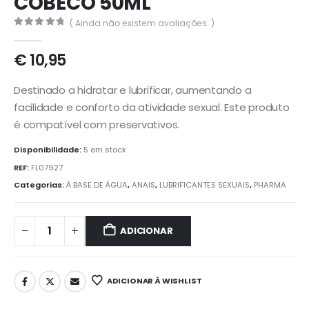
COBECO 50ML
( Ainda não existem avaliações. )
0
out of 5
€
10,95
Destinado a hidratar e lubrificar, aumentando a
facilidade e conforto da atividade sexual. Este produto
é compatível com preservativos.
Disponibilidade:
5 em stock
REF:
FL07927
Categorias:
À BASE DE ÁGUA
,
ANAIS
,
LUBRIFICANTES SEXUAIS
,
PHARMA
ADICIONAR
ADICIONAR À WISHLIST