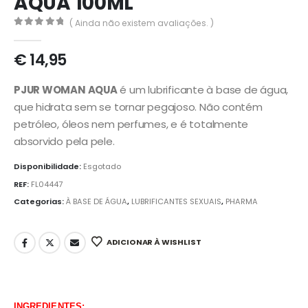
AQUA 100ML
( Ainda não existem avaliações. )
0
out of 5
€
14,95
PJUR WOMAN AQUA
é um lubrificante à base de água,
que hidrata sem se tornar pegajoso. Não contém
petróleo, óleos nem perfumes, e é totalmente
absorvido pela pele.
Disponibilidade:
Esgotado
REF:
FL04447
Categorias:
À BASE DE ÁGUA
,
LUBRIFICANTES SEXUAIS
,
PHARMA
ADICIONAR À WISHLIST
INGREDIENTES: