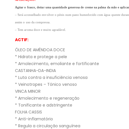
Agitar o frasco, deitar uma quantidade generosa de creme na palma da mão e aplic
– Será aconselhado envolver o pénis num pano humedecido com água quente durante ce
assim o uso da compressa.
– Tem aroma doce e muito agradável.
ACTIF:
ÓLEO DE AMÊNDOA DOCE
* Hidrata e protege a pele
* Amolecimento, emoliante e fortificante
CASTANHA-DA-INDIA
* Luta contra a insuficiência venosa
* Veinotropes – Tónico venoso
VINCA MINOR
* Amolecimento e regeneração
* Tonificante e adstringente
FOLHA CASSIS
* Anti-inflamatório
* Regula a circulação sanguínea