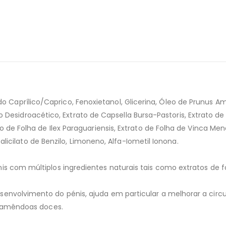
érido Caprílico/Caprico, Fenoxietanol, Glicerina, Óleo de Prunus A
do Desidroacético, Extrato de Capsella Bursa-Pastoris, Extrato de
e Folha de Ilex Paraguariensis, Extrato de Folha de Vinca Menor
alicilato de Benzilo, Limoneno, Alfa-Iometil Ionona.
 com múltiplos ingredientes naturais tais como extratos de fo
volvimento do pénis, ajuda em particular a melhorar a circul
e amêndoas doces.