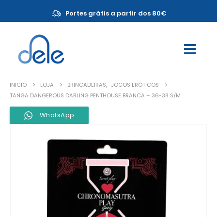
Portes grátis a partir dos 80€
INICIO
LOJA
BRINCADEIRAS
,
JOGOS ERÓTICOS
TANGA DANGEROUS DARLING PENTHOUSE BRANCA – 36-38 S/M
WhatsApp