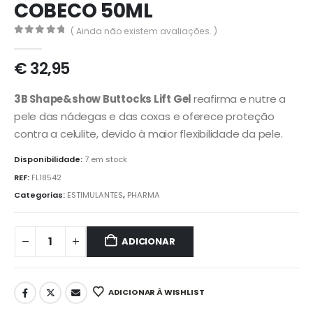
COBECO 50ML
( Ainda não existem avaliações. )
0
out of 5
€
32,95
3B Shape&show Buttocks Lift Gel
reafirma e nutre a
pele das nádegas e das coxas e oferece proteção
contra a celulite, devido à maior flexibilidade da pele.
Disponibilidade:
7 em stock
REF:
FL18542
Categorias:
ESTIMULANTES
,
PHARMA
ADICIONAR
ADICIONAR À WISHLIST