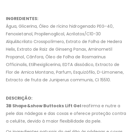
INGREDIENTES:
Água, Glicerina, Óleo de rícino hidrogenado PEG-40,
Fenoxietanol, Propilenoglicol, Acrilatos/C10-30
AlquilAcrilato Crosspolímero, Extrato de Folha de Hedera
Helix, Extrato de Raiz de Ginseng Panax, Aminometil
Propanol, Cânfora, Óleo de Folha de Rosmarinus
Officinalis, Etilhexiglicerina, EDTA dissódico, Extracto de
Flor de Arnica Montana, Parfum, Esquizófilo, D-Limonene,
Extracto de fruta de Juniperus communis, CI 15510.
DESCRIÇÃO:
3B Shape&show Buttocks Lift Gel
reafirma e nutre a
pele das nádegas e das coxas e oferece proteção contra
a celulite, devido à maior flexibilidade da pele.
Os ingredientes naturais do gel dão às nádegas e coxas